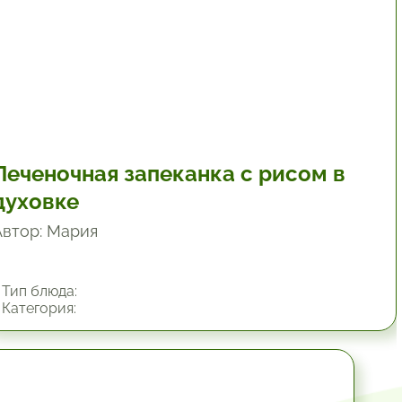
Печеночная запеканка с рисом в
духовке
Автор: Мария
Тип блюда:
Категория:
1 час.