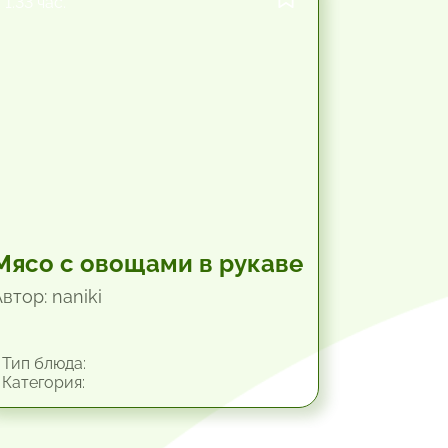
1.33 час.
Мясо с овощами в рукаве
втор: naniki
Тип блюда:
Категория: