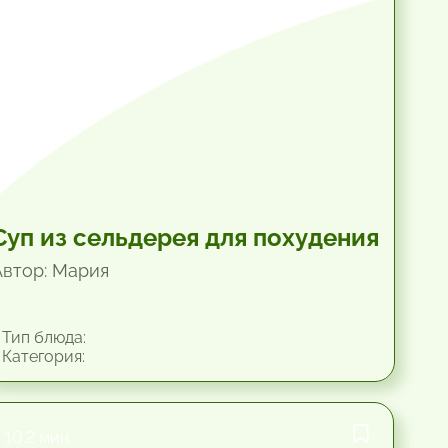
Суп из сельдерея для похудения
Автор: Мария
Тип блюда:
Категория:
10.2 мин.