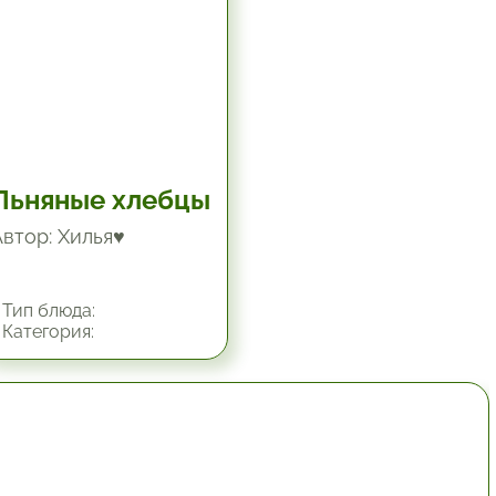
Льняные хлебцы
Автор: Хилья♥
Тип блюда:
Категория:
1 час.