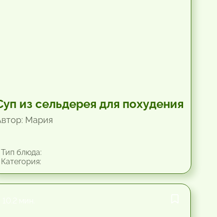
Суп из сельдерея для похудения
Автор: Мария
Тип блюда:
Категория:
10.2 мин.