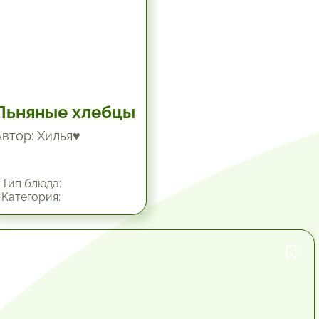
Льняные хлебцы
Автор: Хилья♥
Тип блюда:
Категория:
1 час.