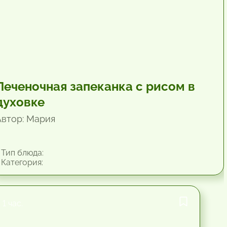
Печеночная запеканка с рисом в
духовке
Автор: Мария
Тип блюда:
Категория:
1 час.