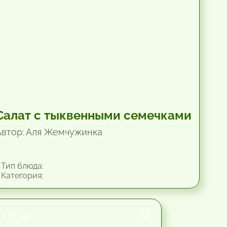
Салат с тыквенными семечками
Автор: Аля Жемчужинка
Тип блюда:
Категория:
1.33 час.