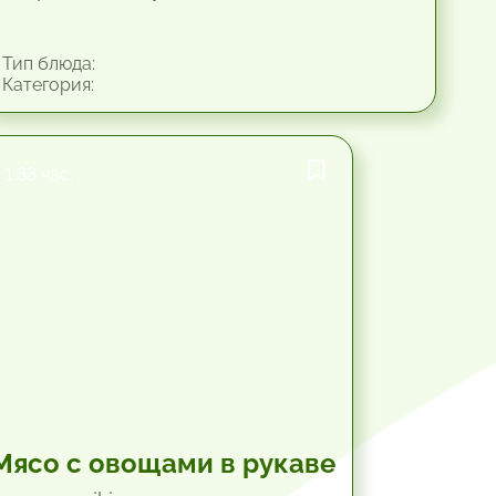
Тип блюда:
Категория:
1.33 час.
Мясо с овощами в рукаве