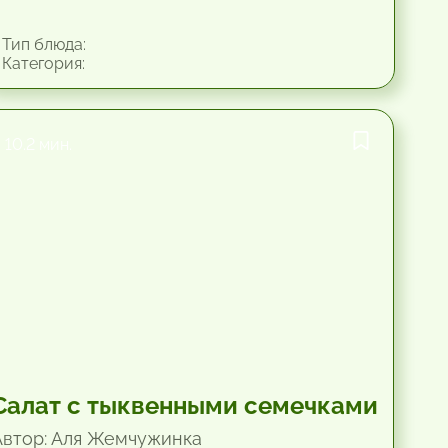
Тип блюда:
Категория:
10.2 мин.
Салат с тыквенными семечками
Автор: Аля Жемчужинка