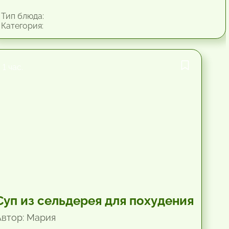
Тип блюда:
Категория:
1 час.
Суп из сельдерея для похудения
Автор: Мария