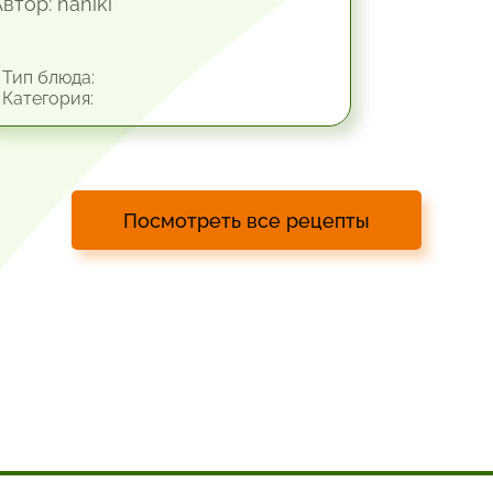
втор: naniki
Тип блюда:
Категория:
Посмотреть все рецепты