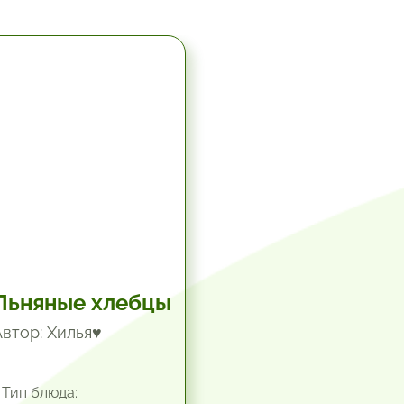
5.67 час.
Льняные хлебцы
Автор: Хилья♥
Тип блюда: