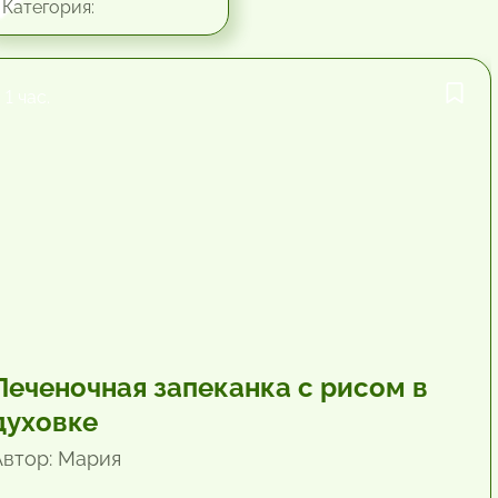
Категория:
1 час.
Печеночная запеканка с рисом в
духовке
Автор: Мария