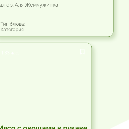
Автор: Аля Жемчужинка
Тип блюда:
Категория:
1.33 час.
Мясо с овощами в рукаве