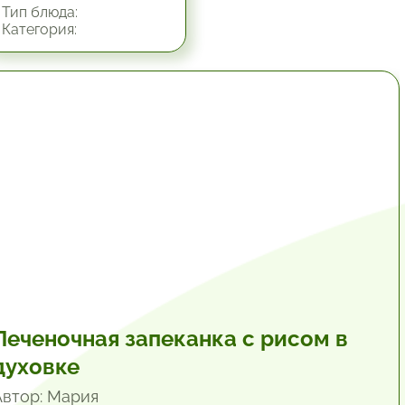
Тип блюда:
Категория:
1 час.
Печеночная запеканка с рисом в
духовке
Автор: Мария