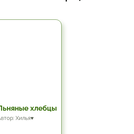
5.67 час.
Льняные хлебцы
Автор: Хилья♥