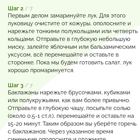
Шаг 2
/ 7
Первым делом замаринуйте лук. Для этого
луковицу очистите от кожуры, ополосните и
нарежьте тонкими полукольцами или четверть
кольцами. Отправьте в глубокую небольшую
миску, залейте яблочным или бальзамическим
уксусом, всё перемешайте и оставьте в
сторонке. Пока мы будем готовить салат, лук
хорошо промаринуется.
Шаг 3
/ 7
Баклажаны нарежьте брусочками, кубиками
или полукружьями, как вам более привычно.
Отправьте в глубокую чашу, посыпьте солью
(около 0,5-1 ст.л.), перемешайте и оставьте на
15-20 минут. Таким образом вы уберёте горечь
с баклажанов. Через указанное время
синенькие ополосните и отожмите.