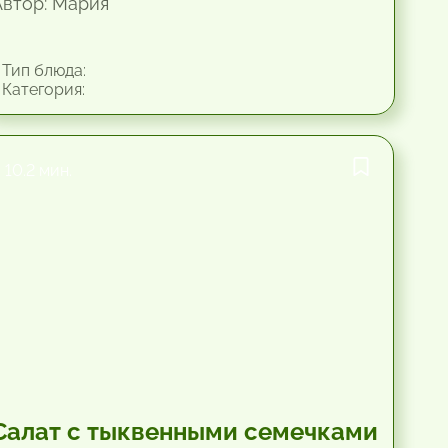
Автор: Мария
Тип блюда:
Категория:
10.2 мин.
Салат с тыквенными семечками