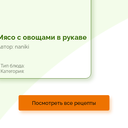
Мясо с овощами в рукаве
втор: naniki
Тип блюда:
Категория:
Посмотреть все рецепты