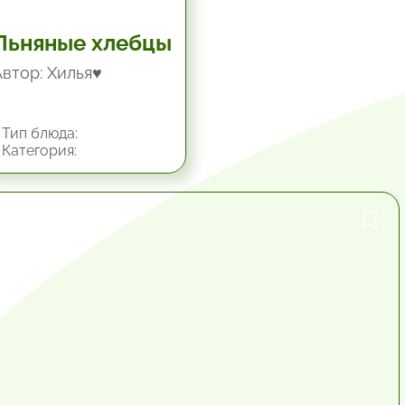
Льняные хлебцы
Автор: Хилья♥
Тип блюда:
Категория:
1 час.