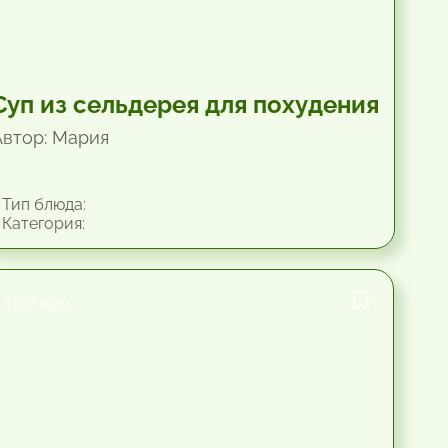
Суп из сельдерея для похудения
Автор: Мария
Тип блюда:
Категория:
10.2 мин.