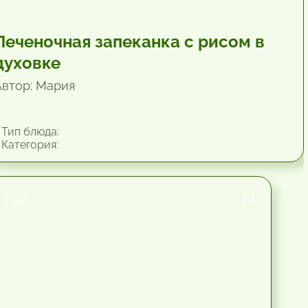
Печеночная запеканка с рисом в
духовке
Автор: Мария
Тип блюда:
Категория:
1 час.