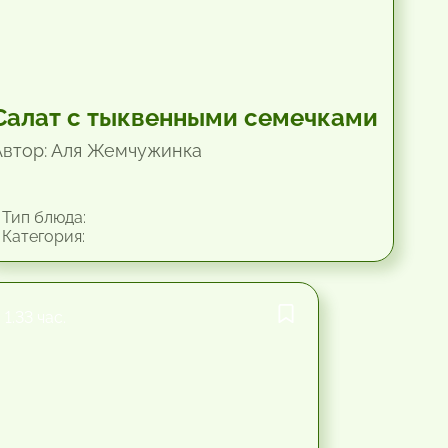
Салат с тыквенными семечками
Автор: Аля Жемчужинка
Тип блюда:
Категория:
1.33 час.