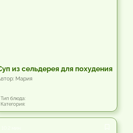
Суп из сельдерея для похудения
Автор: Мария
Тип блюда:
Категория:
10.2 мин.