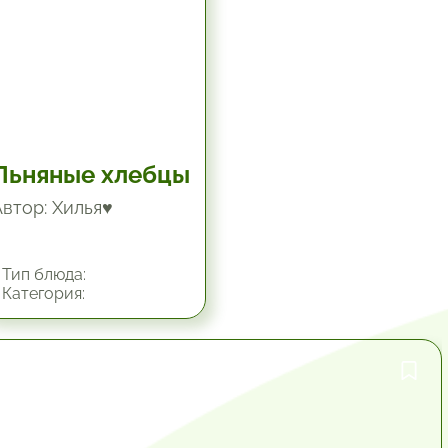
Льняные хлебцы
Автор: Хилья♥
Тип блюда:
Категория:
1 час.