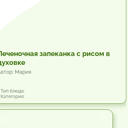
Печеночная запеканка с рисом в
духовке
Автор: Мария
Тип блюда:
Категория:
1 час.