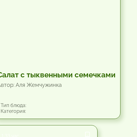
Салат с тыквенными семечками
Автор: Аля Жемчужинка
Тип блюда:
Категория:
1.33 час.