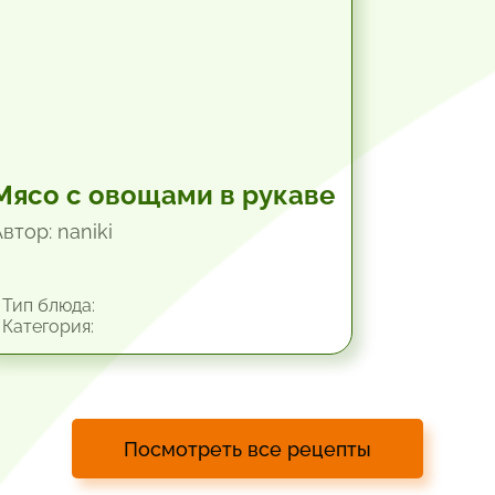
Мясо с овощами в рукаве
втор: naniki
Тип блюда:
Категория:
Посмотреть все рецепты