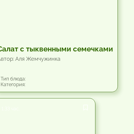
Салат с тыквенными семечками
Автор: Аля Жемчужинка
Тип блюда:
Категория:
1.33 час.