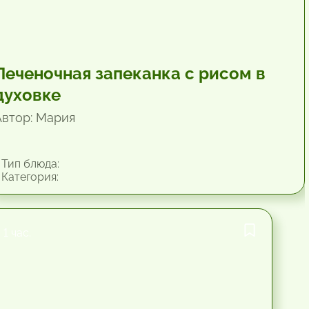
Печеночная запеканка с рисом в
духовке
Автор: Мария
Тип блюда:
Категория:
1 час.