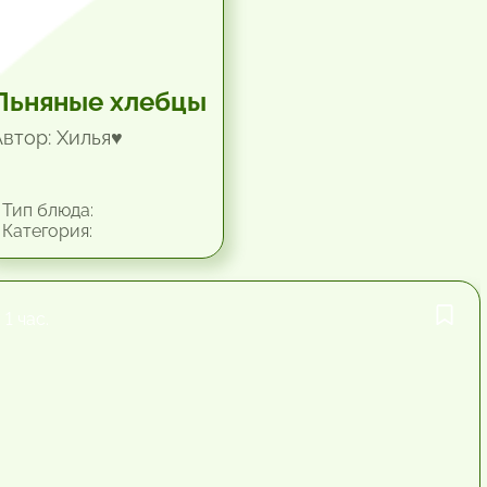
Льняные хлебцы
Автор: Хилья♥
Тип блюда:
Категория:
1 час.