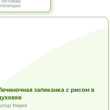
Тип блюда:
Категория:
1 час.
Печеночная запеканка с рисом в
духовке
Автор: Мария