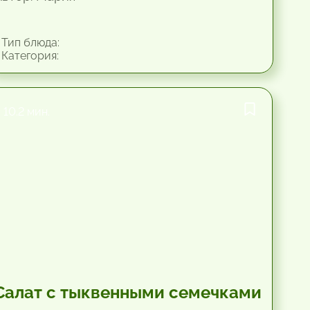
Тип блюда:
Категория:
10.2 мин.
Салат с тыквенными семечками