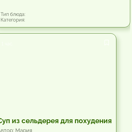
Тип блюда:
Категория:
1 час.
Суп из сельдерея для похудения
Автор: Мария