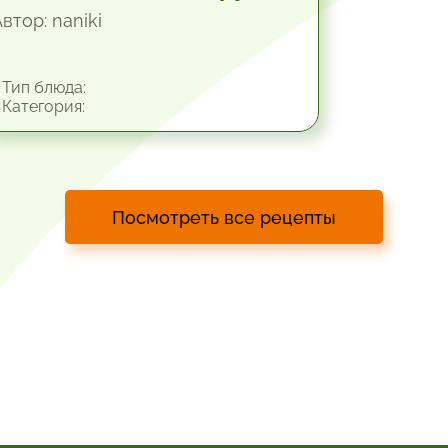
втор: naniki
Тип блюда:
Категория:
Посмотреть все рецепты