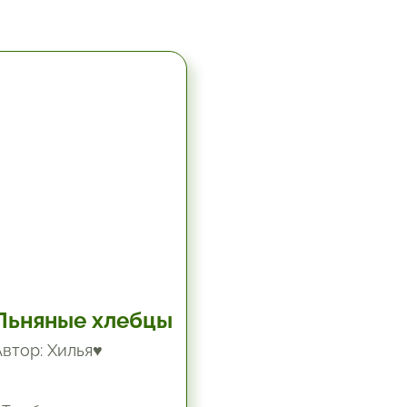
5.67 час.
Льняные хлебцы
Автор: Хилья♥