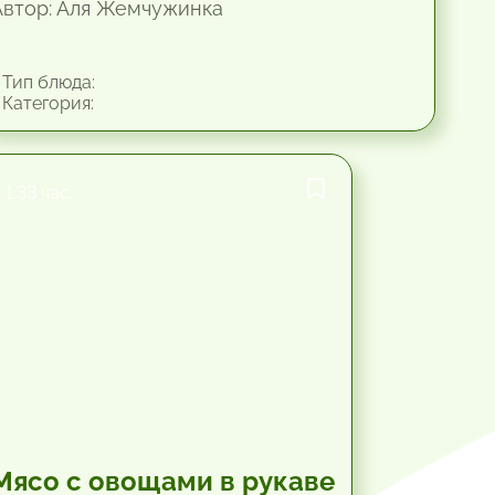
Автор: Аля Жемчужинка
Тип блюда:
Категория:
1.33 час.
Мясо с овощами в рукаве