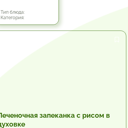
Тип блюда:
Категория:
1 час.
Печеночная запеканка с рисом в
духовке