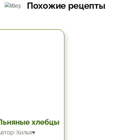
Похожие рецепты
5.67 час.
Льняные хлебцы
Автор: Хилья♥