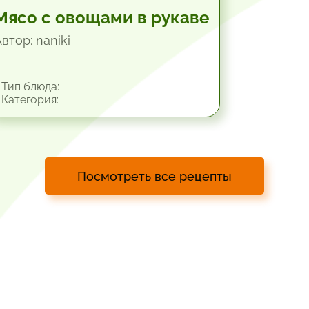
Мясо с овощами в рукаве
втор: naniki
Тип блюда:
Категория:
Посмотреть все рецепты