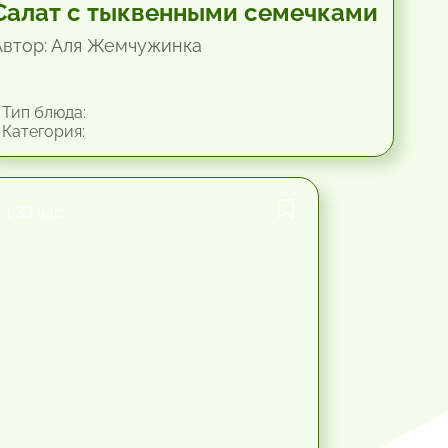
Салат с тыквенными семечками
Автор: Аля Жемчужинка
Тип блюда:
Категория:
1.33 час.