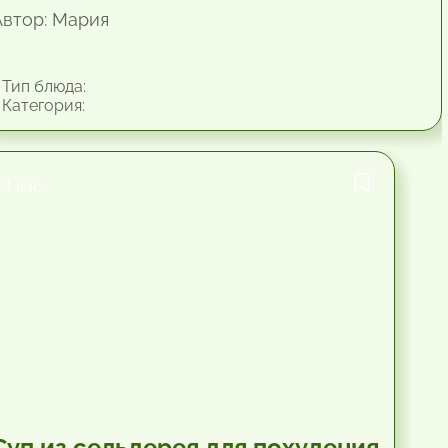
Автор: Мария
Тип блюда:
Категория:
1 час.
Суп из сельдерея для похудения