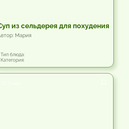
Суп из сельдерея для похудения
Автор: Мария
Тип блюда:
Категория:
10.2 мин.