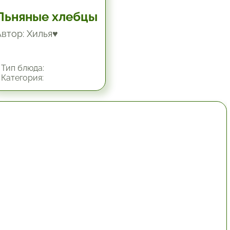
Льняные хлебцы
Автор: Хилья♥
Тип блюда:
Категория:
1 час.