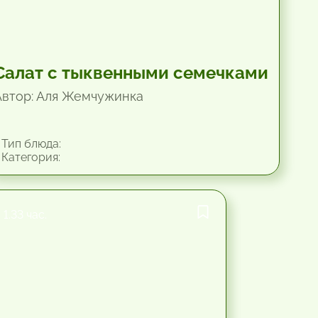
Салат с тыквенными семечками
Автор: Аля Жемчужинка
Тип блюда:
Категория:
1.33 час.