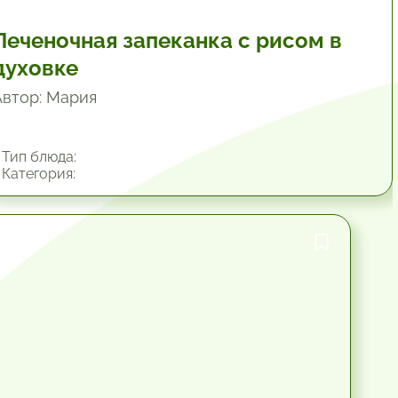
Печеночная запеканка с рисом в
духовке
Автор: Мария
Тип блюда:
Категория:
1 час.