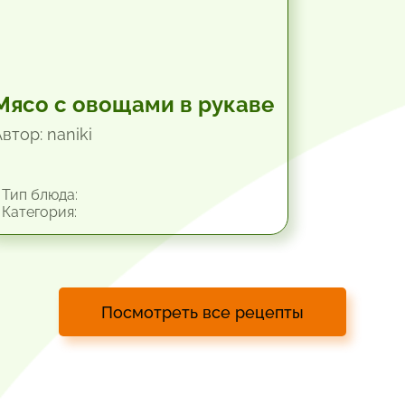
Мясо с овощами в рукаве
втор: naniki
Тип блюда:
Категория:
Посмотреть все рецепты