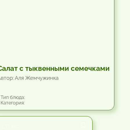
Салат с тыквенными семечками
Автор: Аля Жемчужинка
Тип блюда:
Категория:
1.33 час.