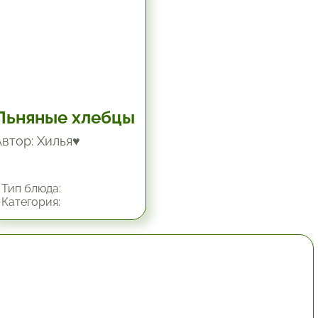
Льняные хлебцы
Автор: Хилья♥
Тип блюда:
Категория:
1 час.