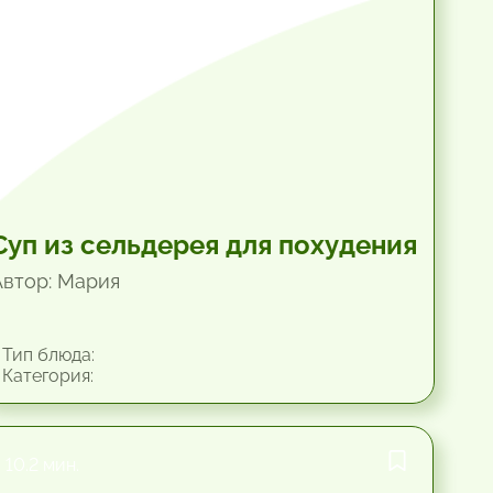
Суп из сельдерея для похудения
Автор: Мария
Тип блюда:
Категория:
10.2 мин.