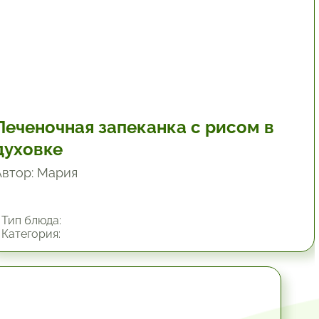
Печеночная запеканка с рисом в
духовке
Автор: Мария
Тип блюда:
Категория:
1 час.