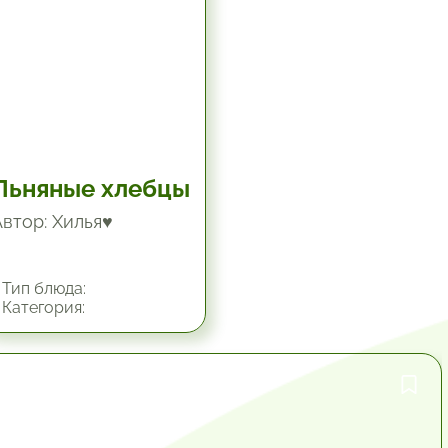
Льняные хлебцы
Автор: Хилья♥
Тип блюда:
Категория:
1 час.