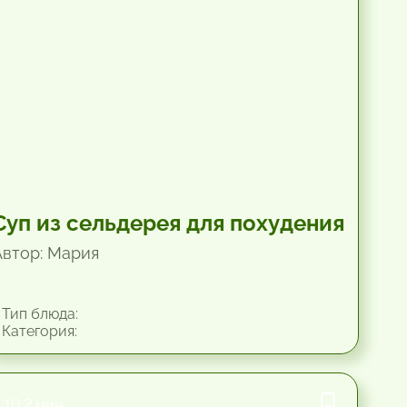
Суп из сельдерея для похудения
Автор: Мария
Тип блюда:
Категория:
10.2 мин.