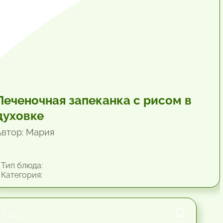
Печеночная запеканка с рисом в
духовке
Автор: Мария
Тип блюда:
Категория:
1 час.