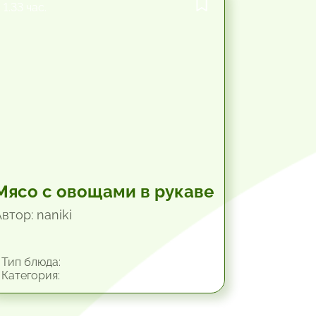
1.33 час.
Мясо с овощами в рукаве
втор: naniki
Тип блюда:
Категория: