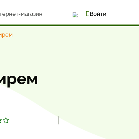
тернет-магазин
Войти
ирем
бирем