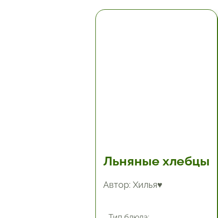
5.67 час.
Льняные хлебцы
Автор: Хилья♥
Тип блюда: