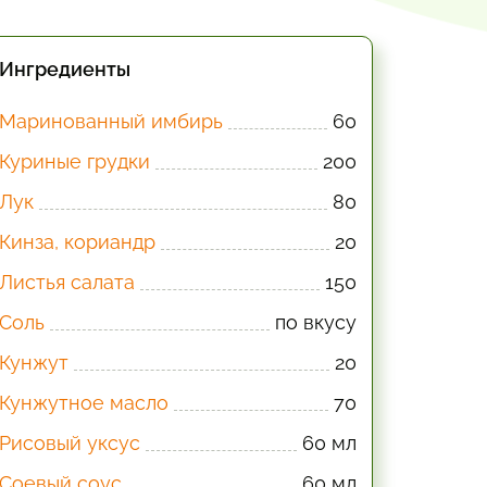
Ингредиенты
Маринованный имбирь
60
Куриные грудки
200
Лук
80
Кинза, кориандр
20
Листья салата
150
Соль
по вкусу
Кунжут
20
Кунжутное масло
70
Рисовый уксус
60 мл
Соевый соус
60 мл