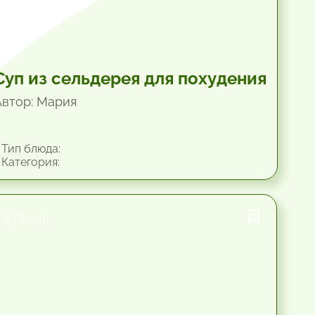
Суп из сельдерея для похудения
Автор: Мария
Тип блюда:
Категория:
10.2 мин.