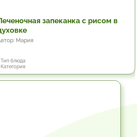
Печеночная запеканка с рисом в
духовке
Автор: Мария
Тип блюда:
Категория:
1 час.