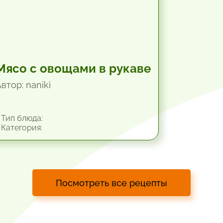
Мясо с овощами в рукаве
втор: naniki
Тип блюда:
Категория:
Посмотреть все рецепты