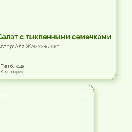
Салат с тыквенными семечками
Автор: Аля Жемчужинка
Тип блюда:
Категория:
1.33 час.