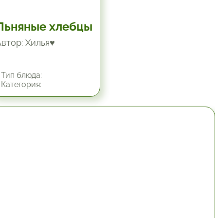
Льняные хлебцы
Автор: Хилья♥
Тип блюда:
Категория:
1 час.