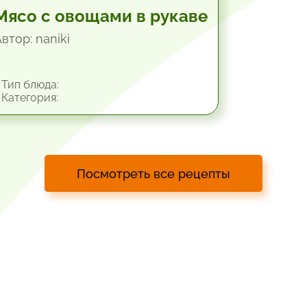
Мясо с овощами в рукаве
втор: naniki
Тип блюда:
Категория:
Посмотреть все рецепты