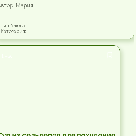
Автор: Мария
Тип блюда:
Категория:
1 час.
Суп из сельдерея для похудения