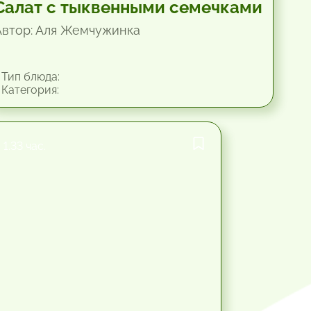
Салат с тыквенными семечками
Автор: Аля Жемчужинка
Тип блюда:
Категория:
1.33 час.