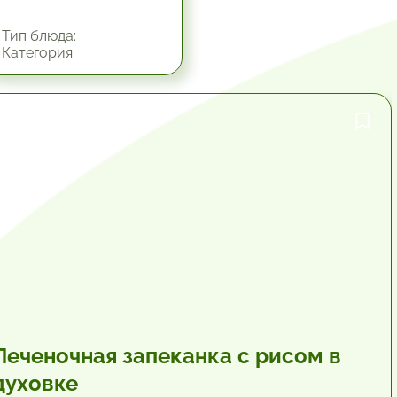
Тип блюда:
Категория:
1 час.
Печеночная запеканка с рисом в
духовке