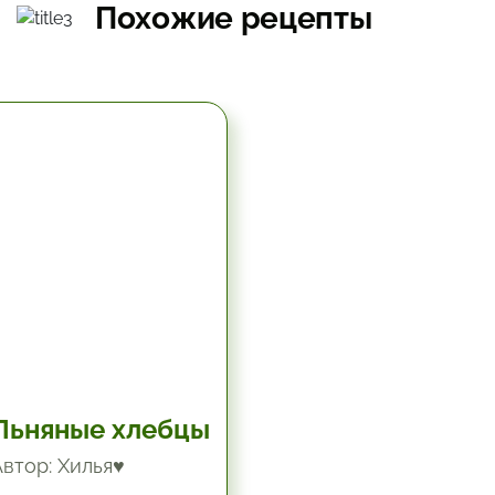
Похожие рецепты
5.67 час.
Льняные хлебцы
Автор: Хилья♥