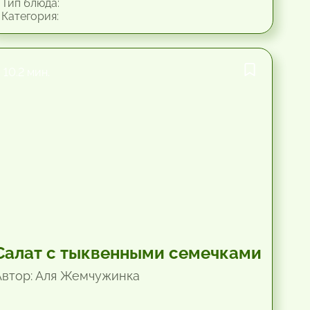
Тип блюда:
Категория:
10.2 мин.
Салат с тыквенными семечками
Автор: Аля Жемчужинка