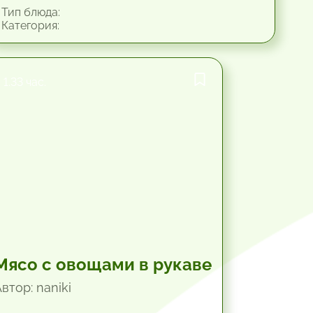
Тип блюда:
Категория:
1.33 час.
Мясо с овощами в рукаве
втор: naniki