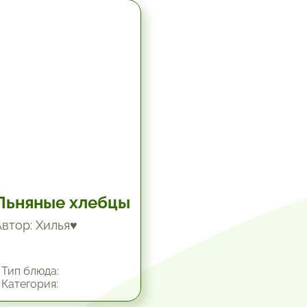
5.67 час.
Льняные хлебцы
Автор: Хилья♥
Тип блюда:
Категория: