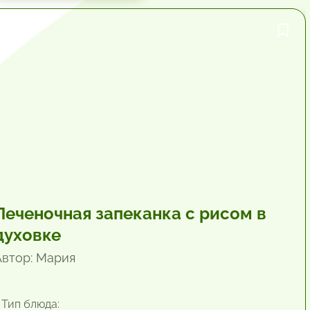
1 час.
Печеночная запеканка с рисом в
духовке
Автор: Мария
Тип блюда: