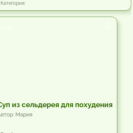
Категория:
1 час.
Суп из сельдерея для похудения
Автор: Мария