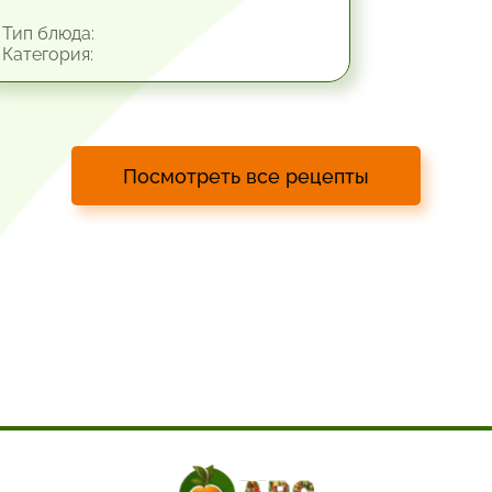
Тип блюда:
Категория:
Посмотреть все рецепты