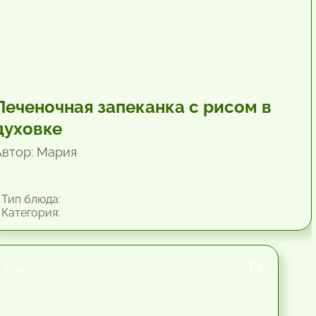
Печеночная запеканка с рисом в
духовке
Автор: Мария
Тип блюда:
Категория:
1 час.