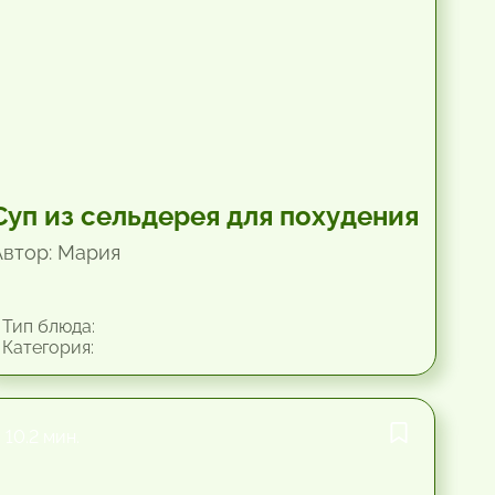
Суп из сельдерея для похудения
Автор: Мария
Тип блюда:
Категория:
10.2 мин.