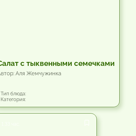
Салат с тыквенными семечками
Автор: Аля Жемчужинка
Тип блюда:
Категория:
1.33 час.