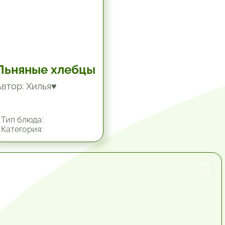
Льняные хлебцы
Автор: Хилья♥
Тип блюда:
Категория:
1 час.