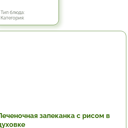
Тип блюда:
Категория:
1 час.
Печеночная запеканка с рисом в
духовке