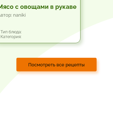
Мясо с овощами в рукаве
втор: naniki
Тип блюда:
Категория:
Посмотреть все рецепты