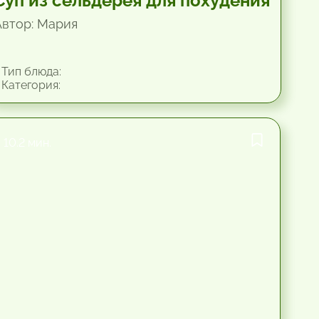
Суп из сельдерея для похудения
Автор: Мария
Тип блюда:
Категория:
10.2 мин.