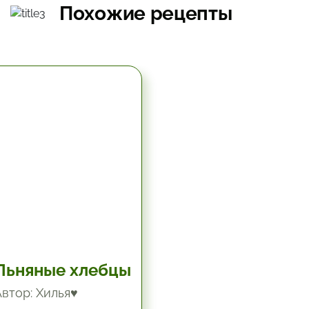
Похожие рецепты
5.67 час.
Льняные хлебцы
Автор: Хилья♥