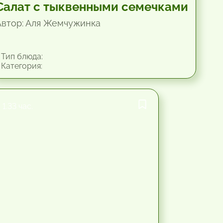
Салат с тыквенными семечками
Автор: Аля Жемчужинка
Тип блюда:
Категория:
1.33 час.