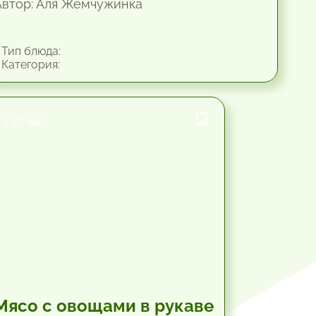
Автор: Аля Жемчужинка
Тип блюда:
Категория:
1.33 час.
Мясо с овощами в рукаве