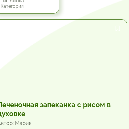
Тип блюда:
Категория:
1 час.
Печеночная запеканка с рисом в
духовке
Автор: Мария