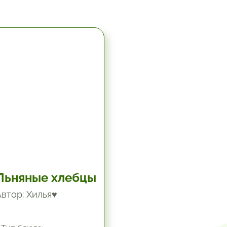
5.67 час.
Льняные хлебцы
Автор: Хилья♥