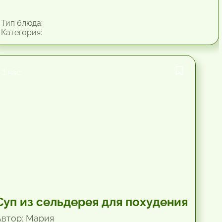
Тип блюда:
Категория:
1 час.
Суп из сельдерея для похудения
Автор: Мария