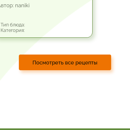
втор: naniki
Тип блюда:
Категория:
Посмотреть все рецепты