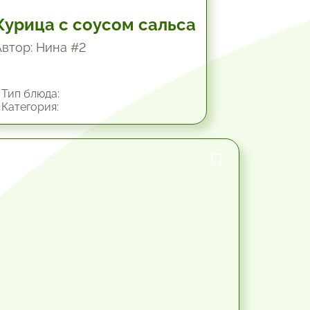
Курица с соусом сальса
Автор: Нина #2
Тип блюда:
Категория:
1.25 час.