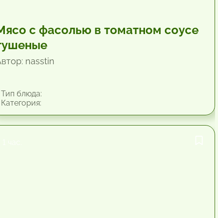
Мясо с фасолью в томатном соусе
тушеные
втор: nasstin
Тип блюда:
Категория:
1 час.