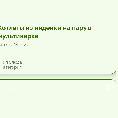
Котлеты из индейки на пару в
мультиварке
Автор: Мария
Тип блюда:
Категория:
40.2 мин.