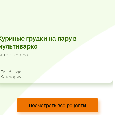
Куриные грудки на пару в
мультиварке
Автор: znlena
Тип блюда:
Категория:
Посмотреть все рецепты