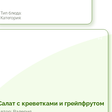
Тип блюда:
Категория:
34.8 мин.
Салат с креветками и грейпфрутом
Автор: Валерия