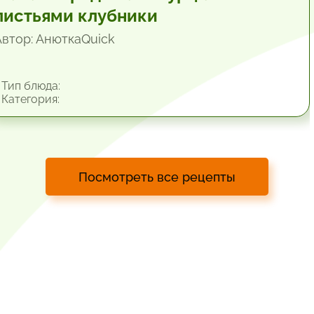
листьями клубники
Автор: АнюткаQuiсk
Тип блюда:
Категория:
Посмотреть все рецепты