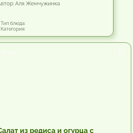
Автор: Аля Жемчужинка
Тип блюда:
Категория:
30 мин.
Салат из редиса и огурца с