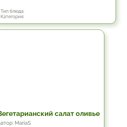
Тип блюда:
Категория:
45 мин.
Вегетарианский салат оливье
Автор: MariaS