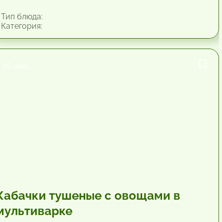
Тип блюда:
Категория:
45 мин.
Кабачки тушеные с овощами в
мультиварке