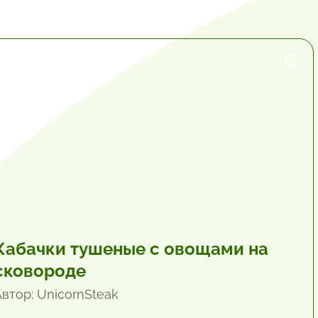
30 мин.
Кабачки тушеные с овощами на
сковороде
Автор: UnicornSteak