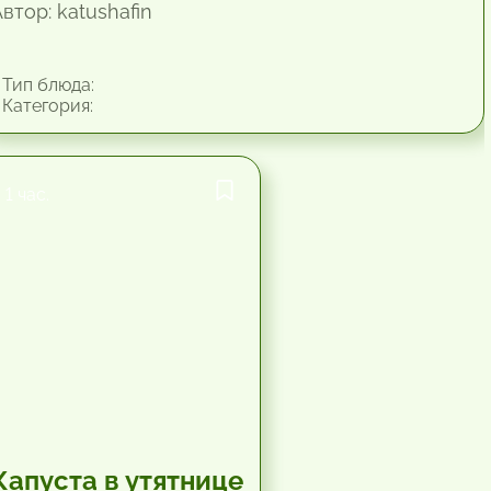
втор: katushafin
Тип блюда:
Категория:
1 час.
Капуста в утятнице