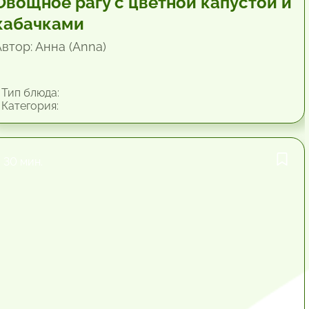
Овощное рагу с цветной капустой и
кабачками
Автор: Анна (Anna)
Тип блюда:
Категория:
30 мин.