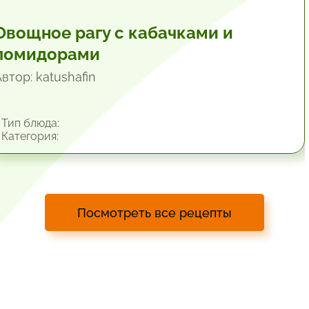
Овощное рагу с кабачками и
помидорами
втор: katushafin
Тип блюда:
Категория:
Посмотреть все рецепты