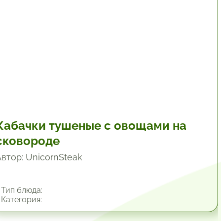
Кабачки тушеные с овощами на
сковороде
Автор: UnicornSteak
Тип блюда:
Категория: