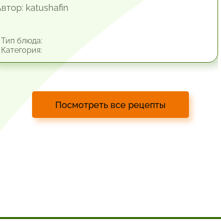
втор: katushafin
Тип блюда:
Категория:
Посмотреть все рецепты