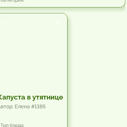
Категория:
1 час.
Капуста в утятнице
Автор: Елена #1385
Тип блюда: