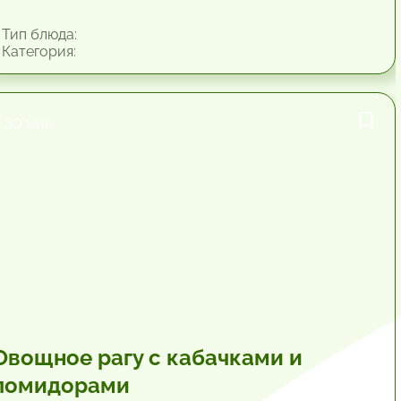
Тип блюда:
Категория:
30 мин.
Овощное рагу с кабачками и
помидорами