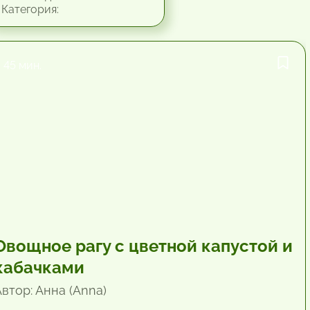
Категория:
45 мин.
Овощное рагу с цветной капустой и
кабачками
Автор: Анна (Anna)