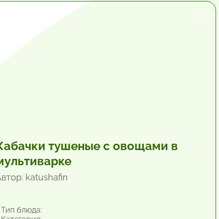
45 мин.
Кабачки тушеные с овощами в
мультиварке
втор: katushafin
Тип блюда: