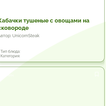
Кабачки тушеные с овощами на
сковороде
Автор: UnicornSteak
Тип блюда:
Категория:
45 мин.