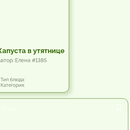
Капуста в утятнице
Автор: Елена #1385
Тип блюда:
Категория:
45 мин.