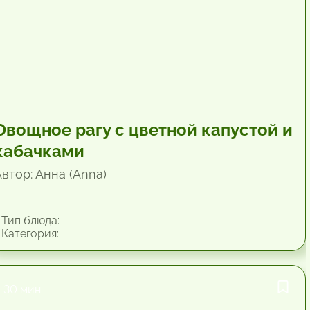
Овощное рагу с цветной капустой и
кабачками
Автор: Анна (Anna)
Тип блюда:
Категория:
30 мин.