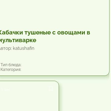
Кабачки тушеные с овощами в
мультиварке
втор: katushafin
Тип блюда:
Категория:
1 час.