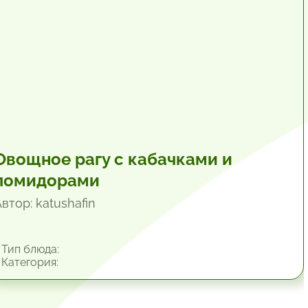
Овощное рагу с кабачками и
помидорами
втор: katushafin
Тип блюда:
Категория: