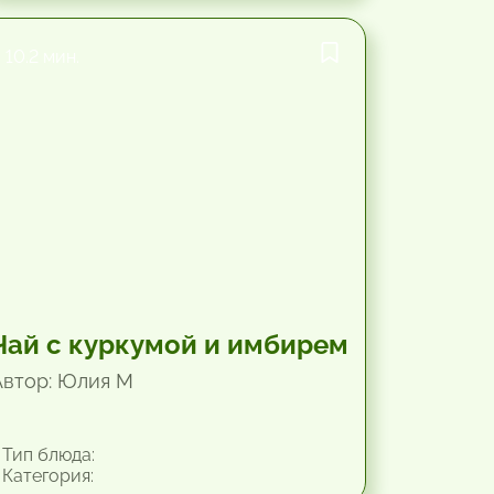
10.2 мин.
Чай с куркумой и имбирем
Автор: Юлия М
Тип блюда:
Категория: