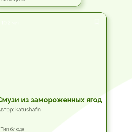
10.2 мин.
Смузи из замороженных ягод
втор: katushafin
Тип блюда: