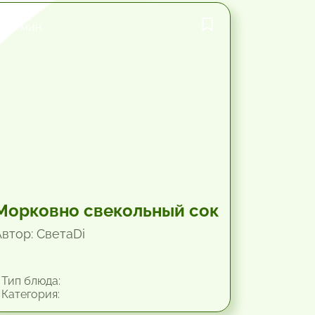
30 мин.
Морковно свекольный сок
Автор: СветаDi
Тип блюда:
Категория: