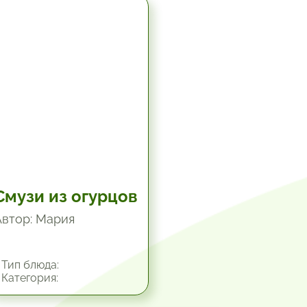
19.8 мин.
Смузи из огурцов
Автор: Мария
Тип блюда:
Категория: