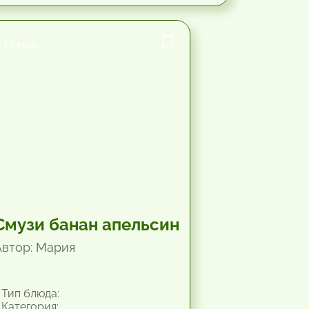
15 мин.
Смузи банан апельсин
Автор: Мария
Тип блюда:
Категория: