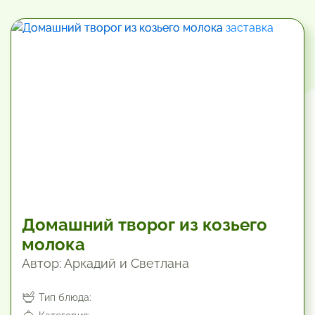
По алфавиту А-Я
4470 мин
Популярные
Новые
Завтраки
Домашний творог из козьего
молока
Автор: Аркадий и Светлана
Тип блюда: