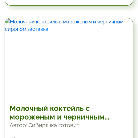
4.8 мин
Молочный коктейль с
мороженым и черничным
сиропом
Автор: Сибирячка готовит