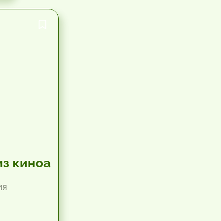
из киноа
ия