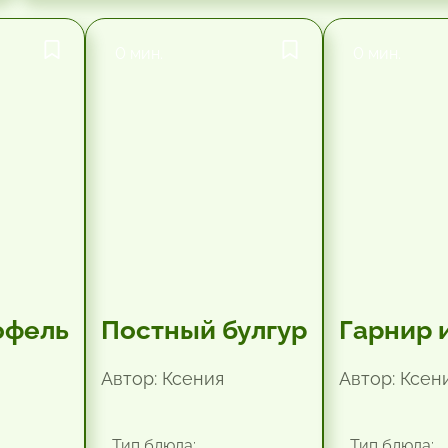
0 мин.
0 мин.
офель
Постный булгур
Гарнир 
Автор: Ксения
Автор: Ксен
Тип блюда:
Тип блюда: