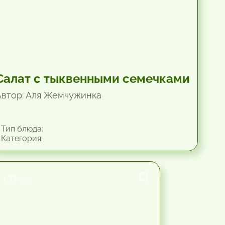
Салат с тыквенными семечками
Автор: Аля Жемчужинка
Тип блюда:
Категория:
1.33 час.