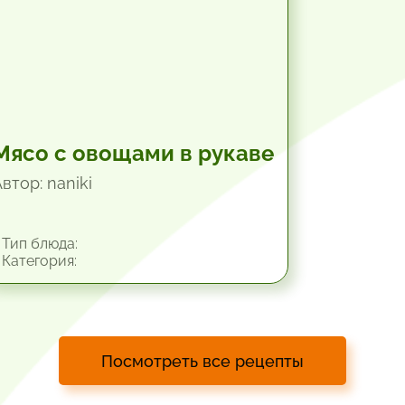
Мясо с овощами в рукаве
втор: naniki
Тип блюда:
Категория:
Посмотреть все рецепты