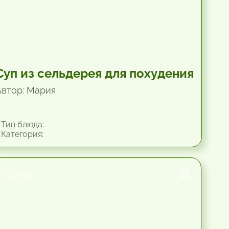
Суп из сельдерея для похудения
Автор: Мария
Тип блюда:
Категория:
10.2 мин.