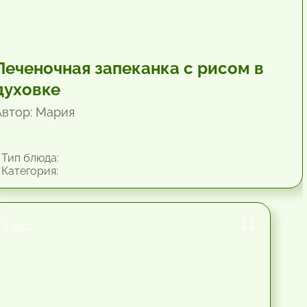
Печеночная запеканка с рисом в
духовке
Автор: Мария
Тип блюда:
Категория:
1 час.