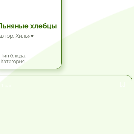
Льняные хлебцы
Автор: Хилья♥
Тип блюда:
Категория:
1 час.