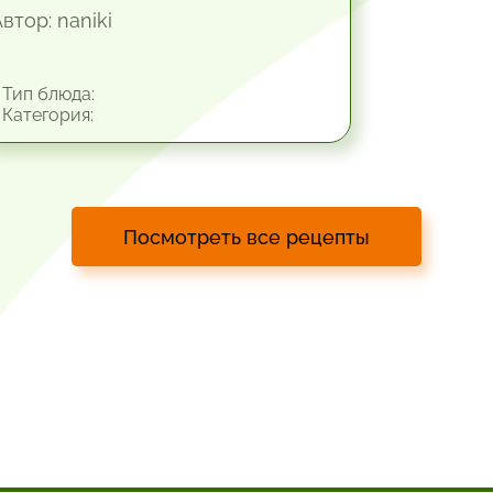
втор: naniki
Тип блюда:
Категория:
Посмотреть все рецепты