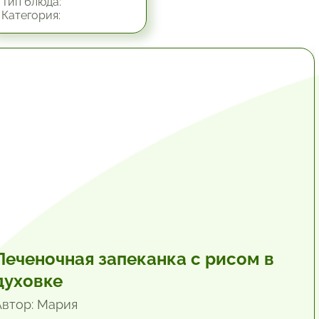
Тип блюда:
Категория:
1 час.
Печеночная запеканка с рисом в
духовке
Автор: Мария