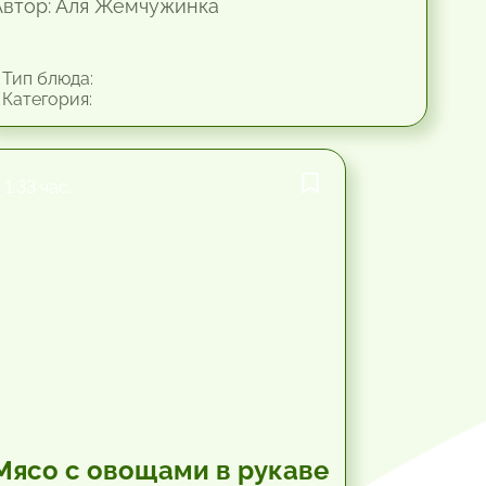
Автор: Аля Жемчужинка
Тип блюда:
Категория:
1.33 час.
Мясо с овощами в рукаве