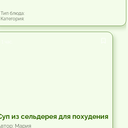
Тип блюда:
Категория:
1 час.
Суп из сельдерея для похудения
Автор: Мария