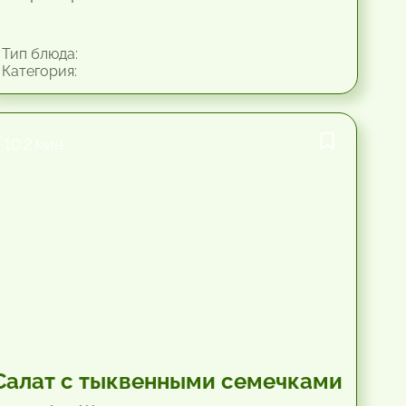
Тип блюда:
Категория:
10.2 мин.
Салат с тыквенными семечками