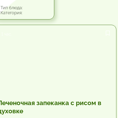
Тип блюда:
Категория:
1 час.
Печеночная запеканка с рисом в
духовке