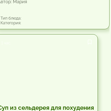
Автор: Мария
Тип блюда:
Категория:
1 час.
Суп из сельдерея для похудения