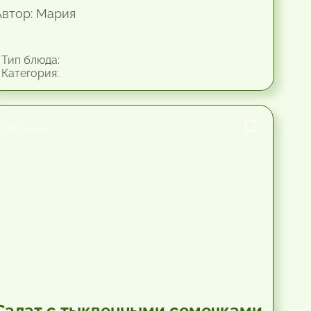
Автор: Мария
Тип блюда:
Категория:
10.2 мин.
Салат с тыквенными семечками