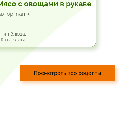
Мясо с овощами в рукаве
втор: naniki
Тип блюда:
Категория:
Посмотреть все рецепты