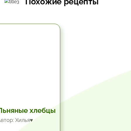
Похожие рецепты
5.67 час.
Льняные хлебцы
Автор: Хилья♥