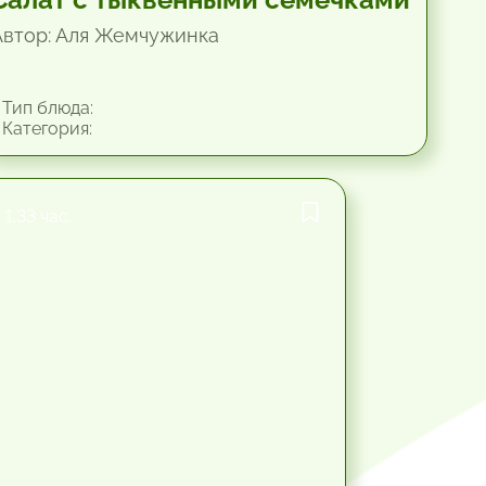
Автор: Аля Жемчужинка
Тип блюда:
Категория:
1.33 час.