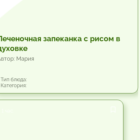
Печеночная запеканка с рисом в
духовке
Автор: Мария
Тип блюда:
Категория:
1 час.