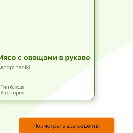
Мясо с овощами в рукаве
втор: naniki
Тип блюда:
Категория:
Посмотреть все рецепты