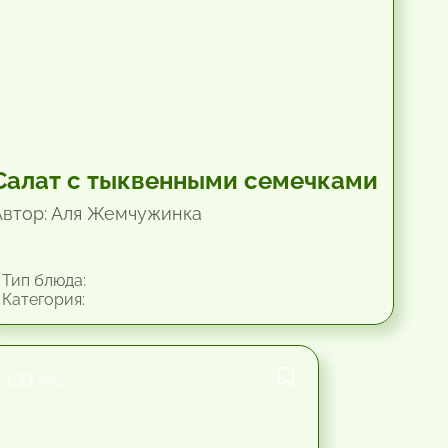
Салат с тыквенными семечками
Автор: Аля Жемчужинка
Тип блюда:
Категория:
1.33 час.