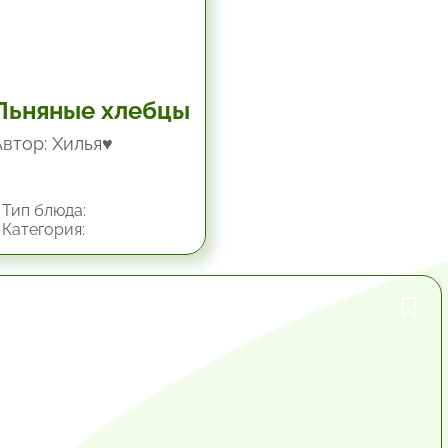
Льняные хлебцы
Автор: Хилья♥
Тип блюда:
Категория:
1 час.