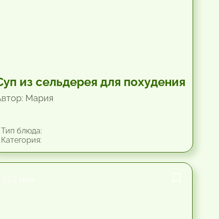
Суп из сельдерея для похудения
Автор: Мария
Тип блюда:
Категория:
10.2 мин.