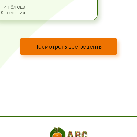
Тип блюда:
Категория:
Посмотреть все рецепты