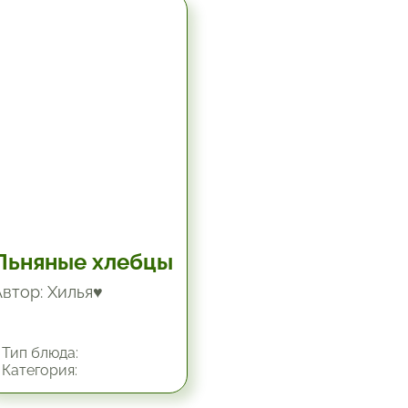
5.67 час.
Льняные хлебцы
Автор: Хилья♥
Тип блюда:
Категория: