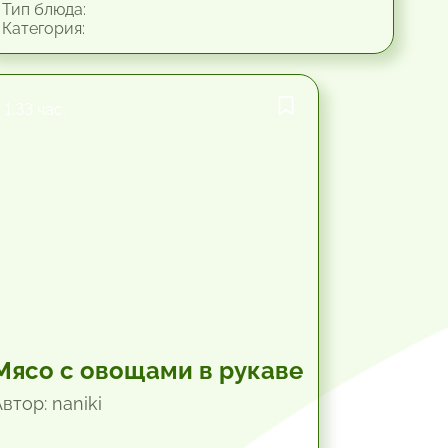
Тип блюда:
Категория:
1.33 час.
Мясо с овощами в рукаве
втор: naniki