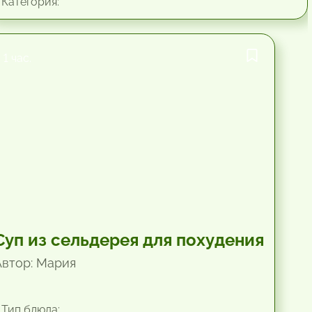
Категория:
1 час.
Суп из сельдерея для похудения
Автор: Мария
Тип блюда: