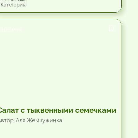
Категория:
10.2 мин.
Салат с тыквенными семечками
Автор: Аля Жемчужинка