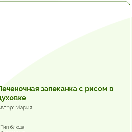
1 час.
Печеночная запеканка с рисом в
духовке
Автор: Мария
Тип блюда: