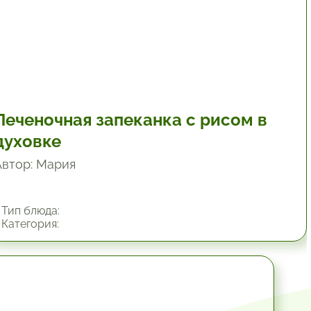
Печеночная запеканка с рисом в
духовке
Автор: Мария
Тип блюда:
Категория:
1 час.