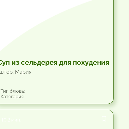
Суп из сельдерея для похудения
Автор: Мария
Тип блюда:
Категория:
10.2 мин.