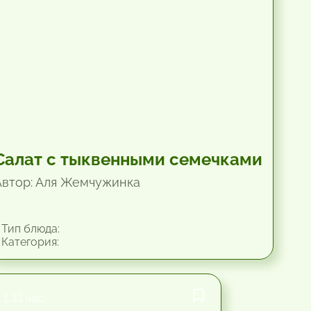
Салат с тыквенными семечками
Автор: Аля Жемчужинка
Тип блюда:
Категория:
1.33 час.