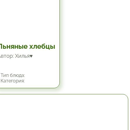
Льняные хлебцы
Автор: Хилья♥
Тип блюда:
Категория:
1 час.