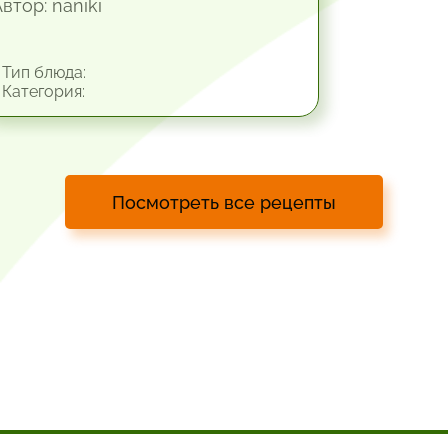
втор: naniki
Тип блюда:
Категория:
Посмотреть все рецепты