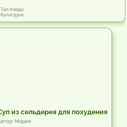
Тип блюда:
Категория:
1 час.
Суп из сельдерея для похудения
Автор: Мария