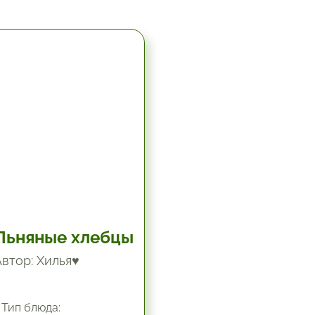
5.67 час.
Льняные хлебцы
Автор: Хилья♥
Тип блюда: