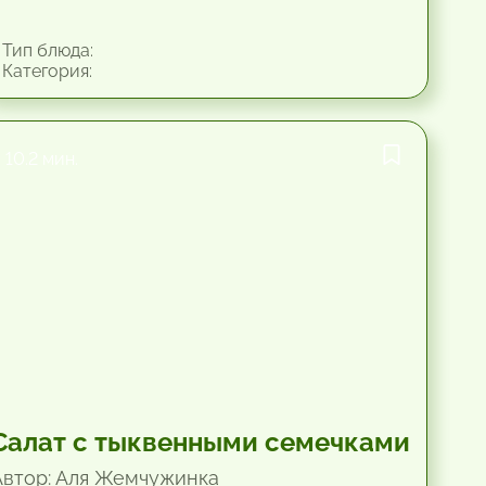
Тип блюда:
Категория:
10.2 мин.
Салат с тыквенными семечками
Автор: Аля Жемчужинка