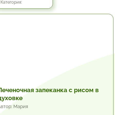
Категория:
1 час.
Печеночная запеканка с рисом в
духовке
Автор: Мария