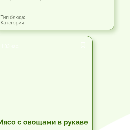
Тип блюда:
Категория:
1.33 час.
Мясо с овощами в рукаве