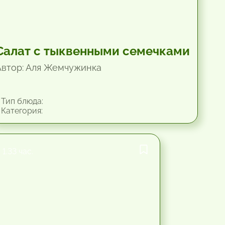
Салат с тыквенными семечками
Автор: Аля Жемчужинка
Тип блюда:
Категория:
1.33 час.