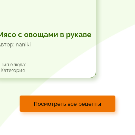
Мясо с овощами в рукаве
втор: naniki
Тип блюда:
Категория:
Посмотреть все рецепты