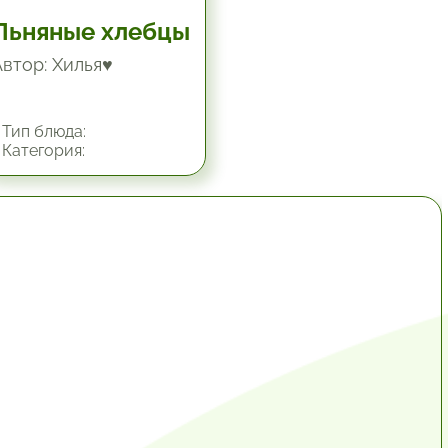
Льняные хлебцы
Автор: Хилья♥
Тип блюда:
Категория:
1 час.