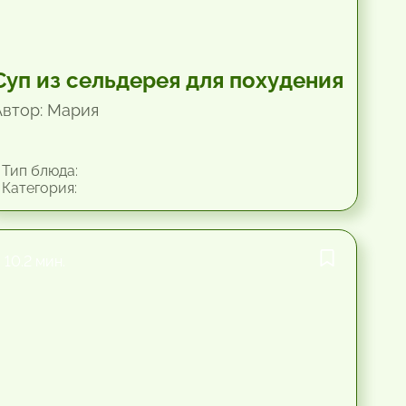
Суп из сельдерея для похудения
Автор: Мария
Тип блюда:
Категория:
10.2 мин.