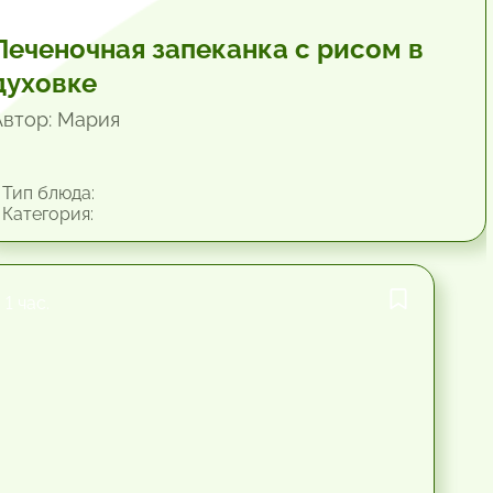
Печеночная запеканка с рисом в
духовке
Автор: Мария
Тип блюда:
Категория:
1 час.