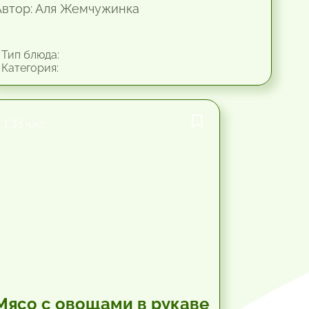
Автор: Аля Жемчужинка
Тип блюда:
Категория:
1.33 час.
Мясо с овощами в рукаве