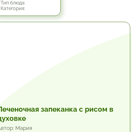
Тип блюда:
Категория:
1 час.
Печеночная запеканка с рисом в
духовке
Автор: Мария