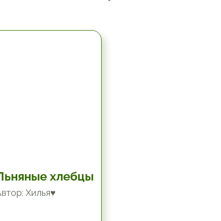
5.67 час.
Льняные хлебцы
Автор: Хилья♥