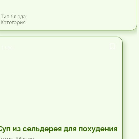
Тип блюда:
Категория:
1 час.
Суп из сельдерея для похудения
Автор: Мария