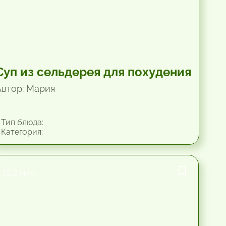
Суп из сельдерея для похудения
Автор: Мария
Тип блюда:
Категория:
10.2 мин.