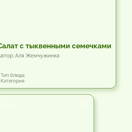
Салат с тыквенными семечками
Автор: Аля Жемчужинка
Тип блюда:
Категория:
1.33 час.