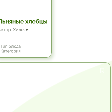
Льняные хлебцы
Автор: Хилья♥
Тип блюда:
Категория:
1 час.