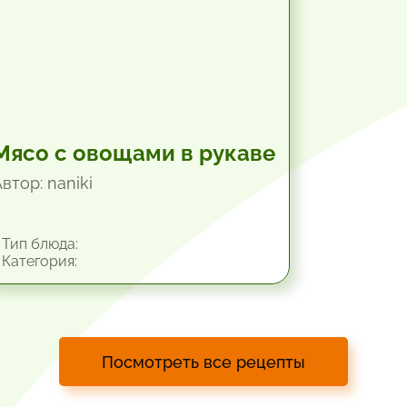
Мясо с овощами в рукаве
втор: naniki
Тип блюда:
Категория:
Посмотреть все рецепты