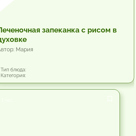
Печеночная запеканка с рисом в
духовке
Автор: Мария
Тип блюда:
Категория:
1 час.