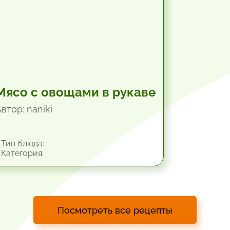
Мясо с овощами в рукаве
втор: naniki
Тип блюда:
Категория:
Посмотреть все рецепты