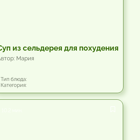
Суп из сельдерея для похудения
Автор: Мария
Тип блюда:
Категория:
10.2 мин.