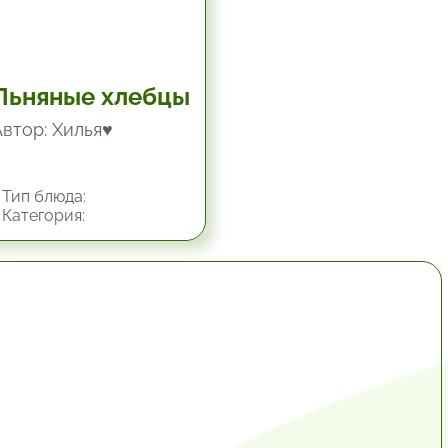
Льняные хлебцы
Автор: Хилья♥
Тип блюда:
Категория:
1 час.