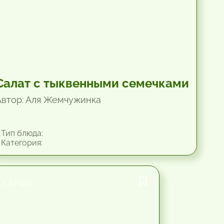
Салат с тыквенными семечками
Автор: Аля Жемчужинка
Тип блюда:
Категория:
1.33 час.