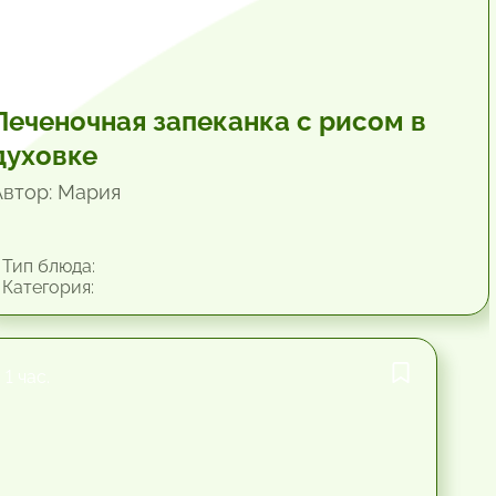
Печеночная запеканка с рисом в
духовке
Автор: Мария
Тип блюда:
Категория:
1 час.