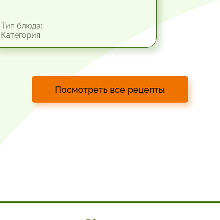
Тип блюда:
Категория:
Посмотреть все рецепты