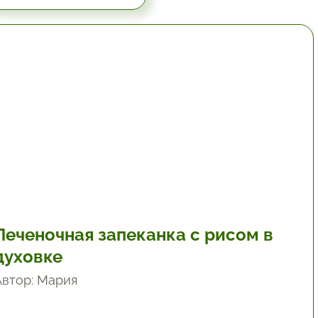
1 час.
Печеночная запеканка с рисом в
духовке
Автор: Мария