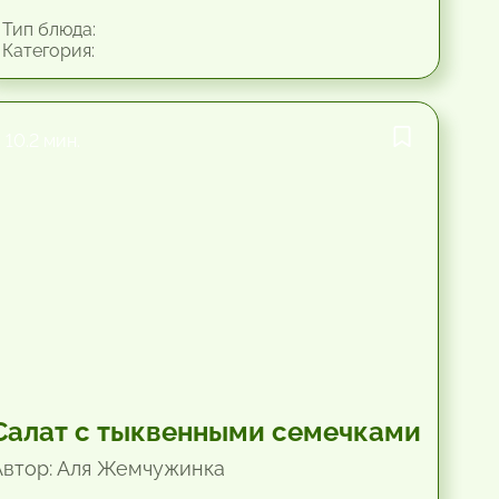
Тип блюда:
Категория:
10.2 мин.
Салат с тыквенными семечками
Автор: Аля Жемчужинка