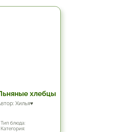
5.67 час.
Льняные хлебцы
Автор: Хилья♥
Тип блюда:
Категория: