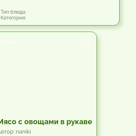
Тип блюда:
Категория:
1.33 час.
Мясо с овощами в рукаве
втор: naniki