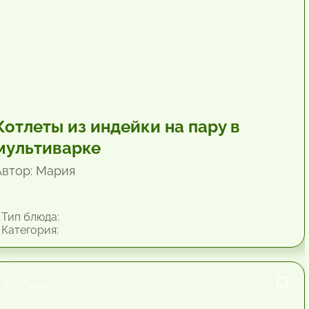
Котлеты из индейки на пару в
мультиварке
Автор: Мария
Тип блюда:
Категория:
40.2 мин.