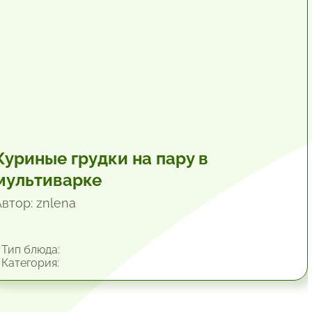
Куриные грудки на пару в
мультиварке
Автор: znlena
Тип блюда:
Категория: