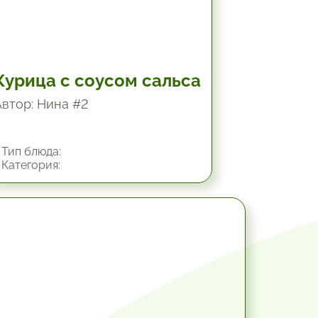
Курица с соусом сальса
Автор: Нина #2
Тип блюда:
Категория:
1.25 час.