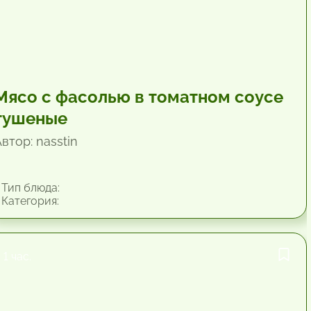
Мясо с фасолью в томатном соусе
тушеные
втор: nasstin
Тип блюда:
Категория:
1 час.