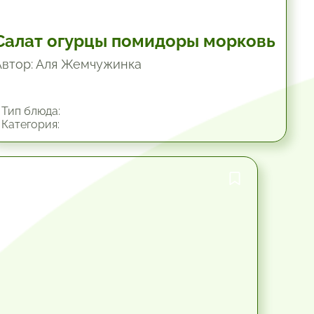
Салат огурцы помидоры морковь
Автор: Аля Жемчужинка
Тип блюда:
Категория:
45 мин.