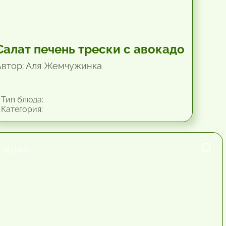
Салат печень трески с авокадо
Автор: Аля Жемчужинка
Тип блюда:
Категория:
30 мин.