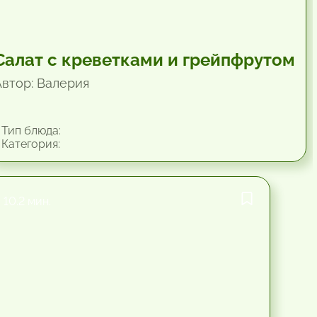
Салат с креветками и грейпфрутом
Автор: Валерия
Тип блюда:
Категория:
10.2 мин.