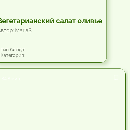
Вегетарианский салат оливье
Автор: MariaS
Тип блюда:
Категория:
34.8 мин.