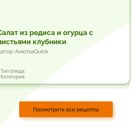
Салат из редиса и огурца с
листьями клубники
Автор: АнюткаQuiсk
Тип блюда:
Категория:
Посмотреть все рецепты