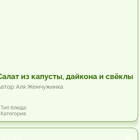
Салат из капусты, дайкона и свёклы
Автор: Аля Жемчужинка
Тип блюда:
Категория:
10.2 мин.