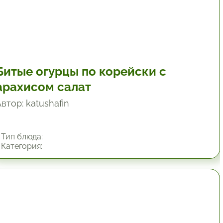
Битые огурцы по корейски с
арахисом салат
втор: katushafin
Тип блюда:
Категория:
34.8 мин.