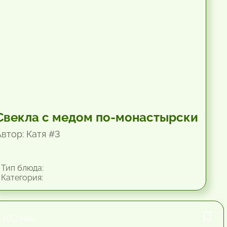
Свекла с медом по-монастырски
Автор: Катя #3
Тип блюда:
Категория:
10.2 мин.