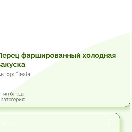
Перец фаршированный холодная
закуска
втор: Fiesta
Тип блюда:
Категория:
30 мин.