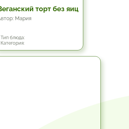
Веганский торт без яиц
Автор: Мария
Тип блюда:
Категория:
45 мин.