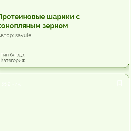
Протеиновые шарики с
конопляным зерном
втор: savule
Тип блюда:
Категория:
55.2 мин.