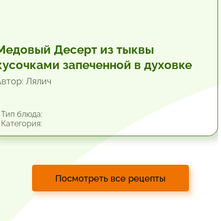
Медовый Десерт из тыквы
кусочками запеченной в духовке
Автор: Лялич
Тип блюда:
Категория:
Посмотреть все рецепты