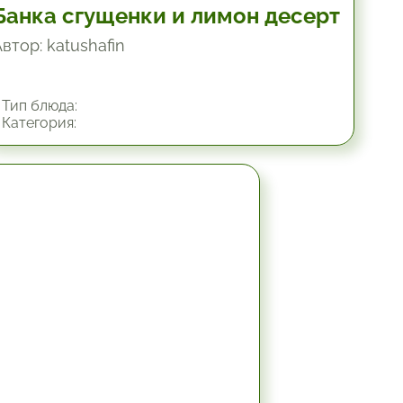
Банка сгущенки и лимон десерт
втор: katushafin
Тип блюда:
Категория:
1.33 час.