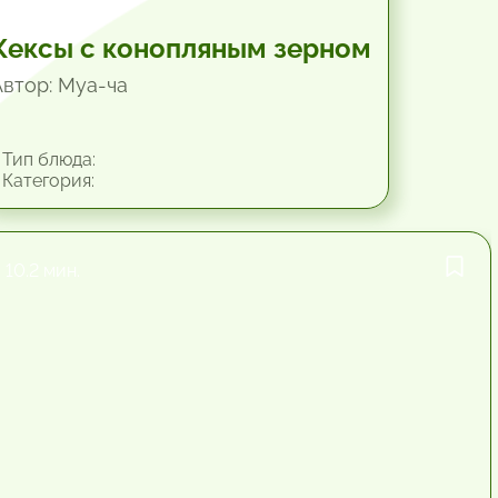
Кексы с конопляным зерном
Автор: Mya-чa
Тип блюда:
Категория:
10.2 мин.