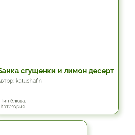
Банка сгущенки и лимон десерт
втор: katushafin
Тип блюда:
Категория:
1.33 час.