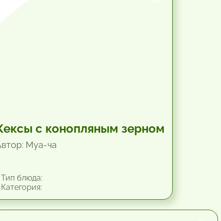
Кексы с конопляным зерном
Автор: Mya-чa
Тип блюда:
Категория: