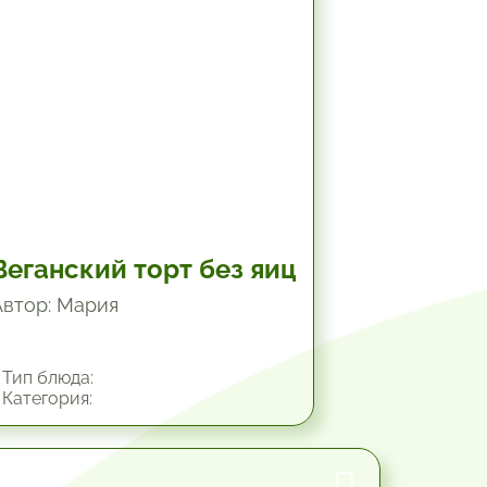
Веганский торт без яиц
Автор: Мария
Тип блюда:
Категория:
45 мин.