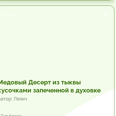
55.2 мин.
Медовый Десерт из тыквы
кусочками запеченной в духовке
Автор: Лялич