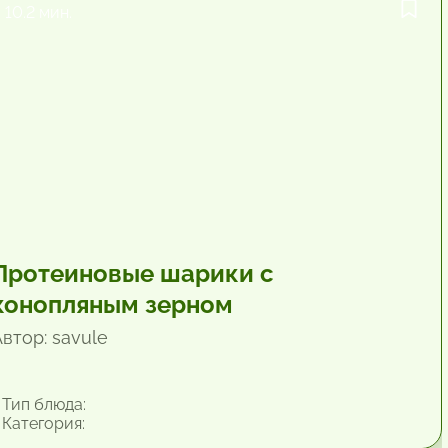
10.2 мин.
Протеиновые шарики с
конопляным зерном
втор: savule
Тип блюда:
Категория: