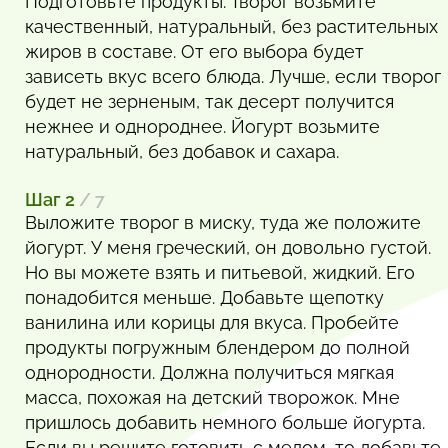
Подготовьте продукты. Творог возьмите
качественный, натуральный, без растительных
жиров в составе. От его выбора будет
зависеть вкус всего блюда. Лучше, если творог
будет не зерненым, так десерт получится
нежнее и однороднее. Йогурт возьмите
натуральный, без добавок и сахара.
Шаг 2
/ 7
Выложите творог в миску, туда же положите
йогурт. У меня греческий, он довольно густой.
Но вы можете взять и питьевой, жидкий. Его
понадобится меньше. Добавьте щепотку
ванилина или корицы для вкуса. Пробейте
продукты погружным блендером до полной
однородности. Должна получиться мягкая
масса, похожая на детский творожок. Мне
пришлось добавить немного больше йогурта.
Если вы решите готовить с медом, то добавьте