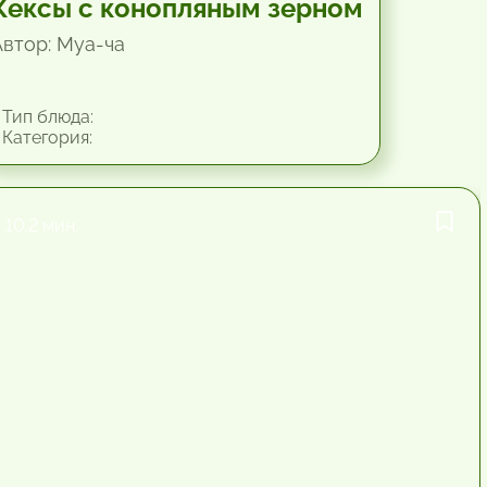
Кексы с конопляным зерном
Автор: Mya-чa
Тип блюда:
Категория:
10.2 мин.