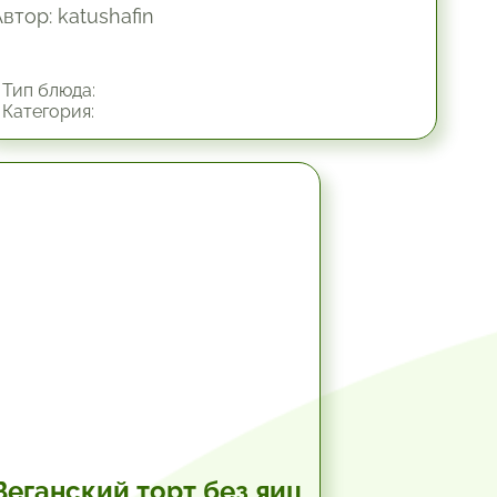
втор: katushafin
Тип блюда:
Категория:
1.33 час.
Веганский торт без яиц