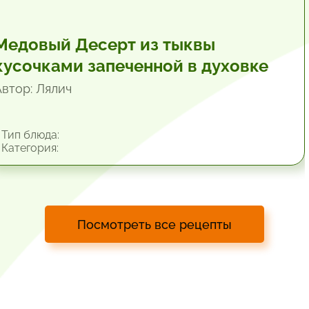
Медовый Десерт из тыквы
кусочками запеченной в духовке
Автор: Лялич
Тип блюда:
Категория:
Посмотреть все рецепты