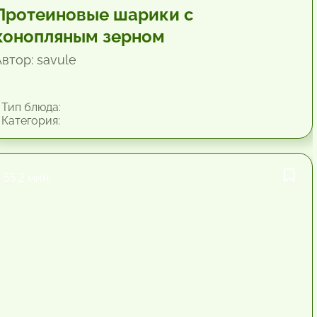
Протеиновые шарики с
конопляным зерном
втор: savule
Тип блюда:
Категория:
55.2 мин.