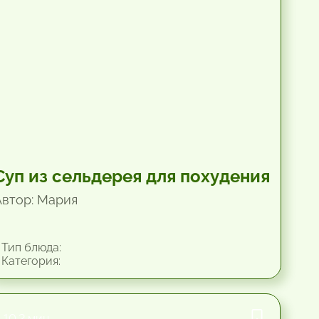
Суп из сельдерея для похудения
Автор: Мария
Тип блюда:
Категория:
10.2 мин.