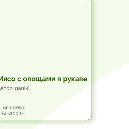
1.33 час.
Мясо с овощами в рукаве
втор: naniki
Тип блюда:
Категория: