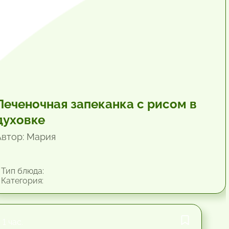
Печеночная запеканка с рисом в
духовке
Автор: Мария
Тип блюда:
Категория:
1 час.