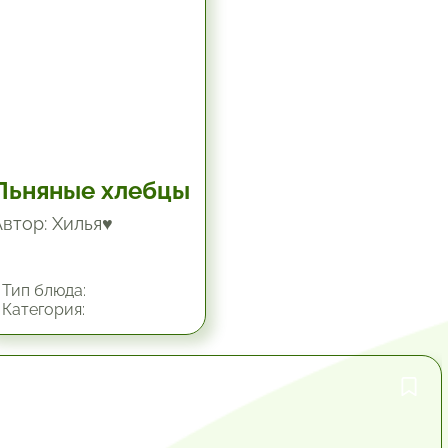
Льняные хлебцы
Автор: Хилья♥
Тип блюда:
Категория:
1 час.