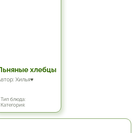
Льняные хлебцы
Автор: Хилья♥
Тип блюда:
Категория:
1 час.