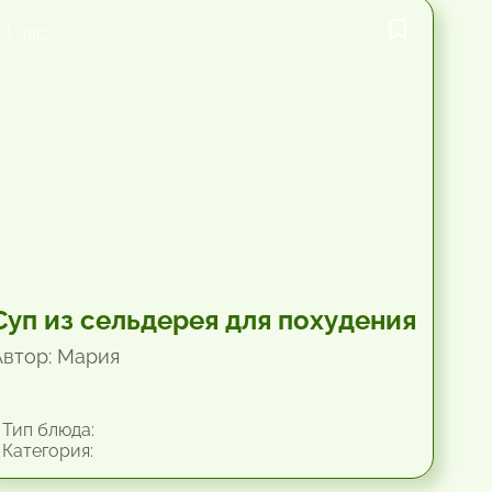
1 час.
Суп из сельдерея для похудения
Автор: Мария
Тип блюда:
Категория: