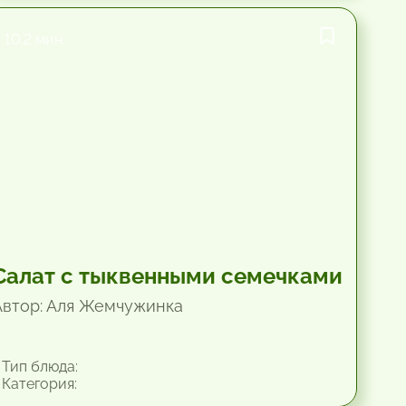
10.2 мин.
Салат с тыквенными семечками
Автор: Аля Жемчужинка
Тип блюда:
Категория: