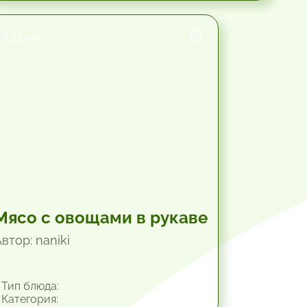
1.33 час.
Мясо с овощами в рукаве
втор: naniki
Тип блюда:
Категория: