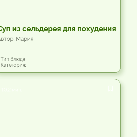
Суп из сельдерея для похудения
Автор: Мария
Тип блюда:
Категория:
10.2 мин.