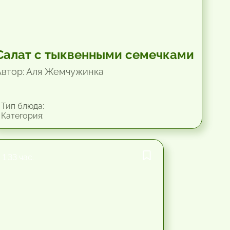
Салат с тыквенными семечками
Автор: Аля Жемчужинка
Тип блюда:
Категория:
1.33 час.