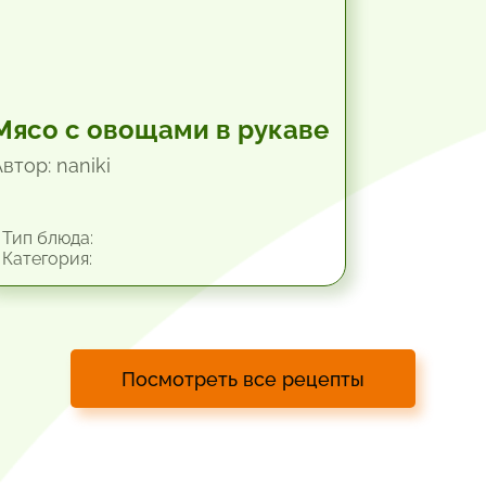
Мясо с овощами в рукаве
втор: naniki
Тип блюда:
Категория:
Посмотреть все рецепты