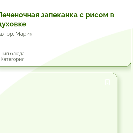
Печеночная запеканка с рисом в
духовке
Автор: Мария
Тип блюда:
Категория:
1 час.