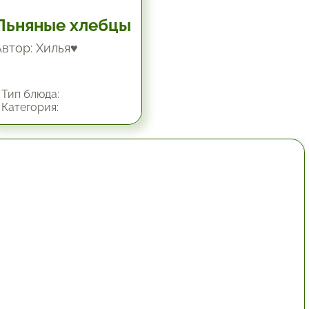
Льняные хлебцы
Автор: Хилья♥
Тип блюда:
Категория:
1 час.