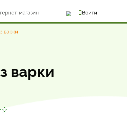
тернет-магазин
Войти
з варки
з варки