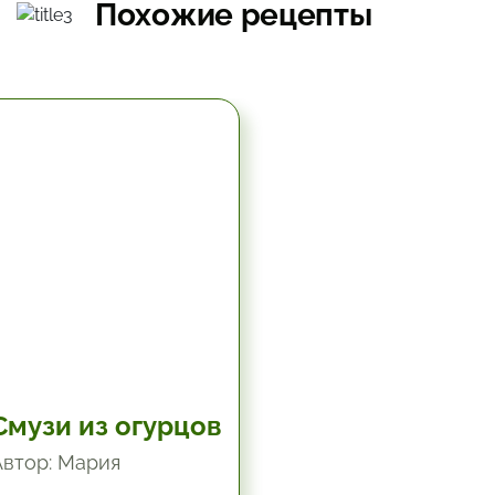
Похожие рецепты
19.8 мин.
Смузи из огурцов
Автор: Мария