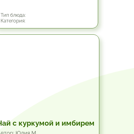
Тип блюда:
Категория:
10.2 мин.
Чай с куркумой и имбирем
Автор: Юлия М