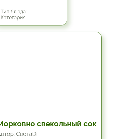
Тип блюда:
Категория:
30 мин.
Морковно свекольный сок
Автор: СветаDi