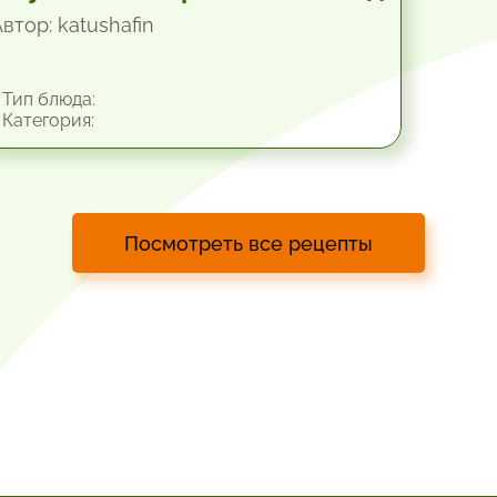
втор: katushafin
Тип блюда:
Категория:
Посмотреть все рецепты